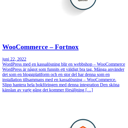
WooCommerce – Fortnox
juni 22, 2022
WordPress med en kassalösning blir en webbshop – WooCommerce
WordPress är något som funnits ett väldigt bra tag. Många använder
det som en bloggplattform och en stor del har denna som en
installation tillsammans med en kassalösning – WooCommerce.
Slipp hantera hela bokföringen med denna integration Den sköna
känslan av varje gång det kommer försäljning […]