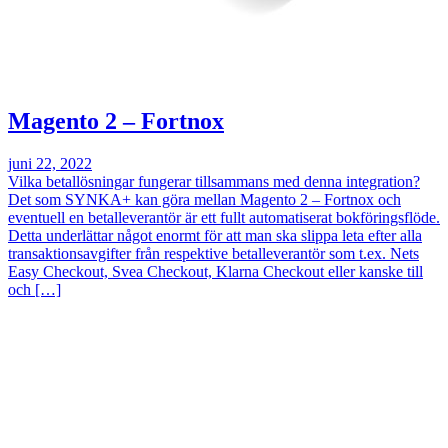
Magento 2 – Fortnox
juni 22, 2022
Vilka betallösningar fungerar tillsammans med denna integration?
Det som SYNKA+ kan göra mellan Magento 2 – Fortnox och
eventuell en betalleverantör är ett fullt automatiserat bokföringsflöde.
Detta underlättar något enormt för att man ska slippa leta efter alla
transaktionsavgifter från respektive betalleverantör som t.ex. Nets
Easy Checkout, Svea Checkout, Klarna Checkout eller kanske till
och […]