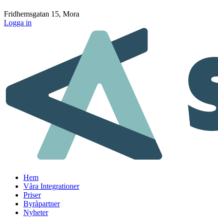
Fridhemsgatan 15, Mora
Logga in
Hem
Våra Integrationer
Priser
Byråpartner
Nyheter