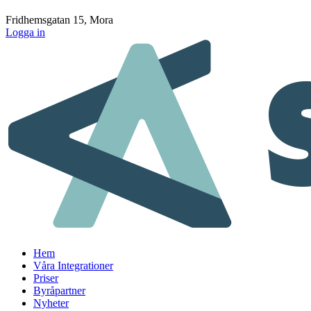
Fridhemsgatan 15, Mora
Logga in
Hem
Våra Integrationer
Priser
Byråpartner
Nyheter