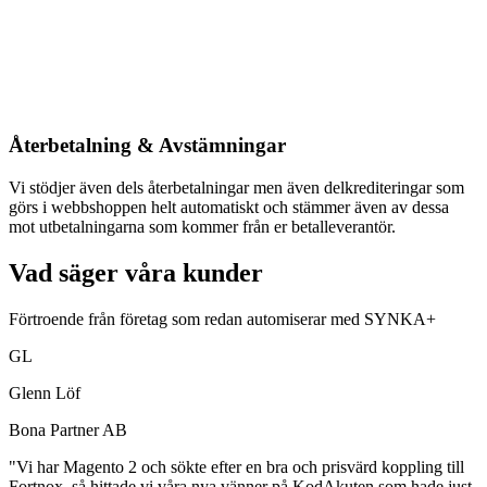
Återbetalning & Avstämningar
Vi stödjer även dels återbetalningar men även delkrediteringar som
görs i webbshoppen helt automatiskt och stämmer även av dessa
mot utbetalningarna som kommer från er betalleverantör.
Vad säger våra kunder
Förtroende från företag som redan automiserar med SYNKA+
GL
Glenn Löf
Bona Partner AB
"Vi har Magento 2 och sökte efter en bra och prisvärd koppling till
Fortnox, så hittade vi våra nya vänner på KodAkuten som hade just