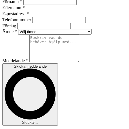
Förnamn *
Efternamn *
E-postadress *
Telefonnummer
Företag
Ämne *
Meddelande *
Skicka meddelande
Skickar...