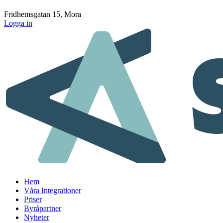
Fridhemsgatan 15, Mora
Logga in
Hem
Våra Integrationer
Priser
Byråpartner
Nyheter