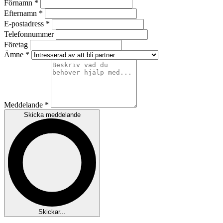
Förnamn *
Efternamn *
E-postadress *
Telefonnummer
Företag
Ämne *
Meddelande *
Skicka meddelande
Skickar...