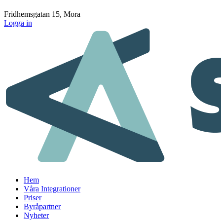
Fridhemsgatan 15, Mora
Logga in
Hem
Våra Integrationer
Priser
Byråpartner
Nyheter